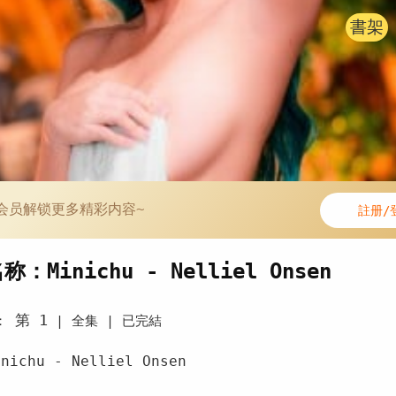
書架
会员解锁更多精彩内容~
註册/
：Minichu - Nelliel Onsen
第 1
：
|
全集 |
已完結
ichu - Nelliel Onsen