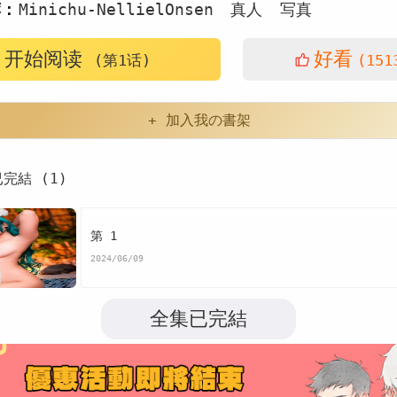
荐：
Minichu-NellielOnsen
真人
写真
开始阅读
好看
(第1话)
(151
+ 加入我の書架
已完結 (1)
第 1
2024/06/09
全集已完結