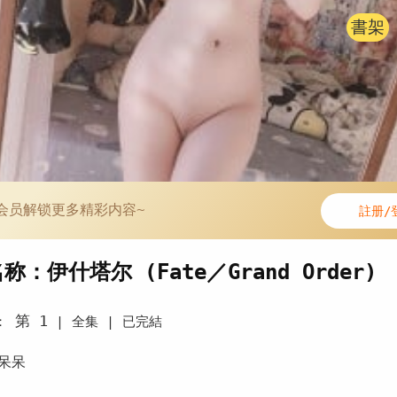
書架
会员解锁更多精彩内容~
註册/
称：伊什塔尔 (Fate／Grand Order)
第 1
：
|
全集 |
已完結
呆呆