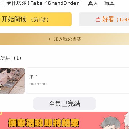
荐：
伊什塔尔(Fate／GrandOrder)
真人
写真
开始阅读
好看
(第1话)
(124
+ 加入我の書架
已完結 (1)
第 1
2024/06/09
全集已完結